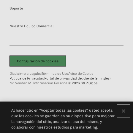
Soporte
Nuestro Equipo Comercial
Configuración de cookies
Disclaimers Legales
Términos de Uso
Aviso de Cookie
Política de Privacidad
Portal de privacidad del cliente (en inglés)
No Vendan Mi Información Personal
© 2026 S&P Global
Al hacer clic en “Aceptar todas las cookies”, usted acepta
que las cookies se guarden en su dispositivo para mejorar
la navegación del sitio, analizar el uso del mismo, y
colaborar con nuestros estudios para marketing.