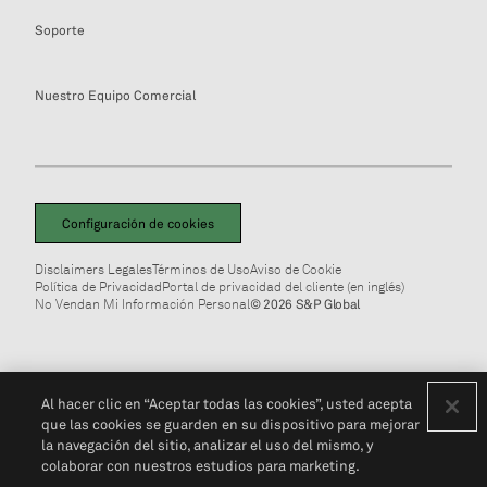
Soporte
Nuestro Equipo Comercial
Configuración de cookies
Disclaimers Legales
Términos de Uso
Aviso de Cookie
Política de Privacidad
Portal de privacidad del cliente (en inglés)
No Vendan Mi Información Personal
© 2026 S&P Global
Al hacer clic en “Aceptar todas las cookies”, usted acepta
que las cookies se guarden en su dispositivo para mejorar
la navegación del sitio, analizar el uso del mismo, y
colaborar con nuestros estudios para marketing.