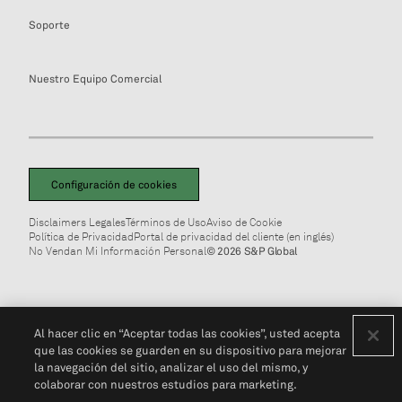
Soporte
Nuestro Equipo Comercial
Configuración de cookies
Disclaimers Legales
Términos de Uso
Aviso de Cookie
Política de Privacidad
Portal de privacidad del cliente (en inglés)
No Vendan Mi Información Personal
© 2026 S&P Global
Al hacer clic en “Aceptar todas las cookies”, usted acepta
que las cookies se guarden en su dispositivo para mejorar
la navegación del sitio, analizar el uso del mismo, y
colaborar con nuestros estudios para marketing.