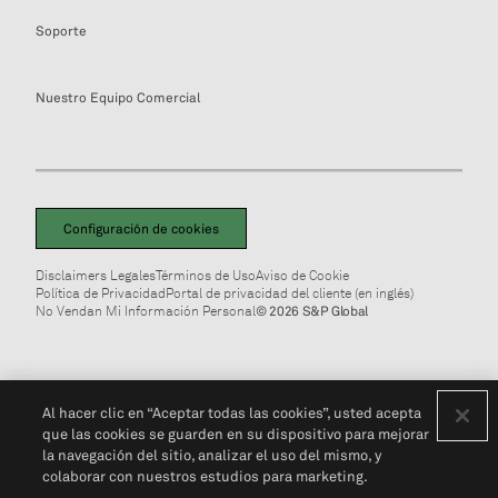
Soporte
Nuestro Equipo Comercial
Configuración de cookies
Disclaimers Legales
Términos de Uso
Aviso de Cookie
Política de Privacidad
Portal de privacidad del cliente (en inglés)
No Vendan Mi Información Personal
© 2026 S&P Global
Al hacer clic en “Aceptar todas las cookies”, usted acepta
que las cookies se guarden en su dispositivo para mejorar
la navegación del sitio, analizar el uso del mismo, y
colaborar con nuestros estudios para marketing.