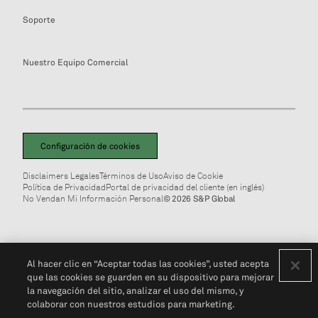
Soporte
Nuestro Equipo Comercial
Configuración de cookies
Disclaimers Legales
Términos de Uso
Aviso de Cookie
Política de Privacidad
Portal de privacidad del cliente (en inglés)
No Vendan Mi Información Personal
© 2026 S&P Global
Al hacer clic en “Aceptar todas las cookies”, usted acepta
que las cookies se guarden en su dispositivo para mejorar
la navegación del sitio, analizar el uso del mismo, y
colaborar con nuestros estudios para marketing.