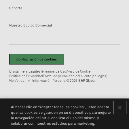
Soporte
Nuestro Equipo Comercial
Configuración de cookies
Disclaimers Legales
Términos de Uso
Aviso de Cookie
Política de Privacidad
Portal de privacidad del cliente (en inglés)
No Vendan Mi Información Personal
© 2026 S&P Global
Al hacer clic en “Aceptar todas las cookies”, usted acepta
que las cookies se guarden en su dispositivo para mejorar
la navegación del sitio, analizar el uso del mismo, y
colaborar con nuestros estudios para marketing.