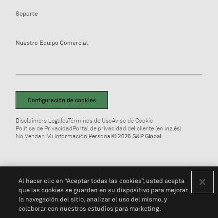
Soporte
Nuestro Equipo Comercial
Configuración de cookies
Disclaimers Legales
Términos de Uso
Aviso de Cookie
Política de Privacidad
Portal de privacidad del cliente (en inglés)
No Vendan Mi Información Personal
© 2026 S&P Global
Al hacer clic en “Aceptar todas las cookies”, usted acepta
que las cookies se guarden en su dispositivo para mejorar
la navegación del sitio, analizar el uso del mismo, y
colaborar con nuestros estudios para marketing.