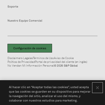
Soporte
Nuestro Equipo Comercial
Configuración de cookies
Disclaimers Legales
Términos de Uso
Aviso de Cookie
Política de Privacidad
Portal de privacidad del cliente (en inglés)
No Vendan Mi Información Personal
© 2026 S&P Global
Al hacer clic en “Aceptar todas las cookies”, usted acepta
que las cookies se guarden en su dispositivo para mejorar
la navegación del sitio, analizar el uso del mismo, y
colaborar con nuestros estudios para marketing.