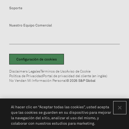
Soporte
Nuestro Equipo Comercial
Configuración de cookies
Disclaimers Legales
Términos de Uso
Aviso de Cookie
Política de Privacidad
Portal de privacidad del cliente (en inglés)
No Vendan Mi Información Personal
© 2026 S&P Global
Al hacer clic en “Aceptar todas las cookies”, usted acepta
que las cookies se guarden en su dispositivo para mejorar
la navegación del sitio, analizar el uso del mismo, y
colaborar con nuestros estudios para marketing.