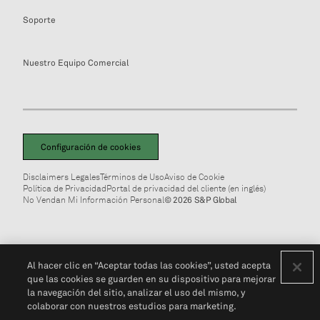
Soporte
Nuestro Equipo Comercial
Configuración de cookies
Disclaimers Legales
Términos de Uso
Aviso de Cookie
Política de Privacidad
Portal de privacidad del cliente (en inglés)
No Vendan Mi Información Personal
© 2026 S&P Global
Al hacer clic en “Aceptar todas las cookies”, usted acepta
que las cookies se guarden en su dispositivo para mejorar
la navegación del sitio, analizar el uso del mismo, y
colaborar con nuestros estudios para marketing.