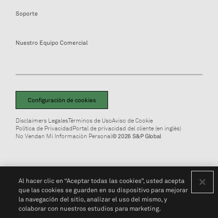
Soporte
Nuestro Equipo Comercial
Configuración de cookies
Disclaimers Legales
Términos de Uso
Aviso de Cookie
Política de Privacidad
Portal de privacidad del cliente (en inglés)
No Vendan Mi Información Personal
© 2026 S&P Global
Al hacer clic en “Aceptar todas las cookies”, usted acepta
que las cookies se guarden en su dispositivo para mejorar
la navegación del sitio, analizar el uso del mismo, y
colaborar con nuestros estudios para marketing.