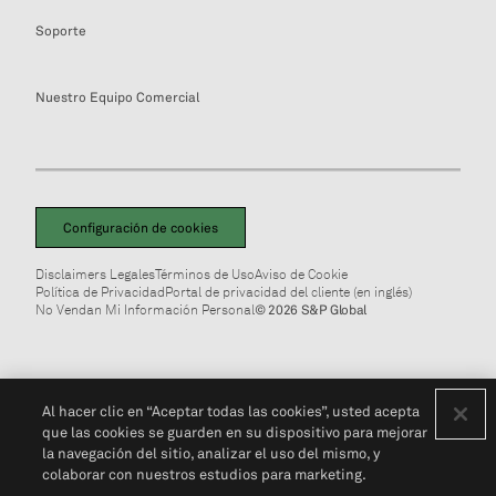
Soporte
Nuestro Equipo Comercial
Configuración de cookies
Disclaimers Legales
Términos de Uso
Aviso de Cookie
Política de Privacidad
Portal de privacidad del cliente (en inglés)
No Vendan Mi Información Personal
© 2026 S&P Global
Al hacer clic en “Aceptar todas las cookies”, usted acepta
que las cookies se guarden en su dispositivo para mejorar
la navegación del sitio, analizar el uso del mismo, y
colaborar con nuestros estudios para marketing.