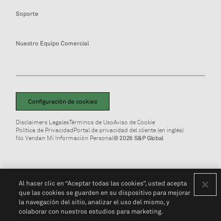
Soporte
Nuestro Equipo Comercial
Configuración de cookies
Disclaimers Legales
Términos de Uso
Aviso de Cookie
Política de Privacidad
Portal de privacidad del cliente (en inglés)
No Vendan Mi Información Personal
© 2026 S&P Global
Al hacer clic en “Aceptar todas las cookies”, usted acepta
que las cookies se guarden en su dispositivo para mejorar
la navegación del sitio, analizar el uso del mismo, y
colaborar con nuestros estudios para marketing.