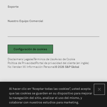
Soporte
Nuestro Equipo Comercial
Configuración de cookies
Disclaimers Legales
Términos de Uso
Aviso de Cookie
Política de Privacidad
Portal de privacidad del cliente (en inglés)
No Vendan Mi Información Personal
© 2026 S&P Global
Al hacer clic en “Aceptar todas las cookies”, usted acepta
que las cookies se guarden en su dispositivo para mejorar
la navegación del sitio, analizar el uso del mismo, y
colaborar con nuestros estudios para marketing.