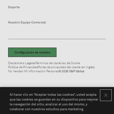
Soporte
Nuestro Equipo Comercial
Configuración de cookies
Disclaimers Legales
Términos de Uso
Aviso de Cookie
Política de Privacidad
Portal de privacidad del cliente (en inglés)
No Vendan Mi Información Personal
© 2026 S&P Global
Al hacer clic en “Aceptar todas las cookies”, usted acepta
que las cookies se guarden en su dispositivo para mejorar
la navegación del sitio, analizar el uso del mismo, y
colaborar con nuestros estudios para marketing.