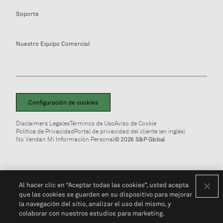
Soporte
Nuestro Equipo Comercial
Configuración de cookies
Disclaimers Legales
Términos de Uso
Aviso de Cookie
Política de Privacidad
Portal de privacidad del cliente (en inglés)
No Vendan Mi Información Personal
© 2026 S&P Global
Al hacer clic en “Aceptar todas las cookies”, usted acepta
que las cookies se guarden en su dispositivo para mejorar
la navegación del sitio, analizar el uso del mismo, y
colaborar con nuestros estudios para marketing.