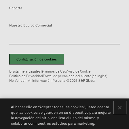
Soporte
Nuestro Equipo Comercial
Configuración de cookies
Disclaimers Legales
Términos de Uso
Aviso de Cookie
Política de Privacidad
Portal de privacidad del cliente (en inglés)
No Vendan Mi Información Personal
© 2026 S&P Global
Al hacer clic en “Aceptar todas las cookies”, usted acepta
que las cookies se guarden en su dispositivo para mejorar
la navegación del sitio, analizar el uso del mismo, y
colaborar con nuestros estudios para marketing.