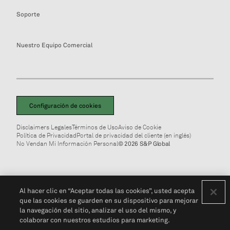
Soporte
Nuestro Equipo Comercial
Configuración de cookies
Disclaimers Legales
Términos de Uso
Aviso de Cookie
Política de Privacidad
Portal de privacidad del cliente (en inglés)
No Vendan Mi Información Personal
© 2026 S&P Global
Al hacer clic en “Aceptar todas las cookies”, usted acepta
que las cookies se guarden en su dispositivo para mejorar
la navegación del sitio, analizar el uso del mismo, y
colaborar con nuestros estudios para marketing.