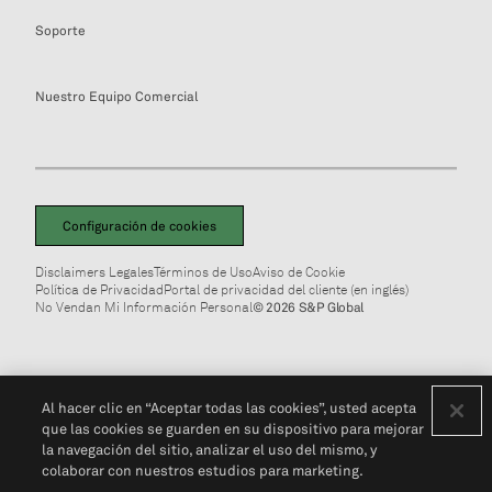
Soporte
Nuestro Equipo Comercial
Configuración de cookies
Disclaimers Legales
Términos de Uso
Aviso de Cookie
Política de Privacidad
Portal de privacidad del cliente (en inglés)
No Vendan Mi Información Personal
© 2026 S&P Global
Al hacer clic en “Aceptar todas las cookies”, usted acepta
que las cookies se guarden en su dispositivo para mejorar
la navegación del sitio, analizar el uso del mismo, y
colaborar con nuestros estudios para marketing.