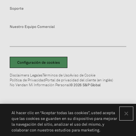
Soporte
Nuestro Equipo Comercial
Configuración de cookies
Disclaimers Legales
Términos de Uso
Aviso de Cookie
Política de Privacidad
Portal de privacidad del cliente (en inglés)
No Vendan Mi Información Personal
© 2026 S&P Global
Al hacer clic en “Aceptar todas las cookies”, usted acepta
que las cookies se guarden en su dispositivo para mejorar
la navegación del sitio, analizar el uso del mismo, y
colaborar con nuestros estudios para marketing.