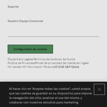
Soporte
Nuestro Equipo Comercial
Configuración de cookies
Disclaimers Legales
Términos de Uso
Aviso de Cookie
Política de Privacidad
Portal de privacidad del cliente (en inglés)
No Vendan Mi Información Personal
© 2026 S&P Global
Al hacer clic en “Aceptar todas las cookies”, usted acepta
que las cookies se guarden en su dispositivo para mejorar
la navegación del sitio, analizar el uso del mismo, y
colaborar con nuestros estudios para marketing.