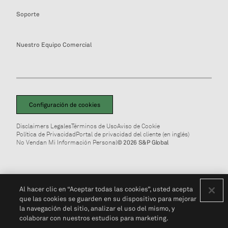
Soporte
Nuestro Equipo Comercial
Configuración de cookies
Disclaimers Legales
Términos de Uso
Aviso de Cookie
Política de Privacidad
Portal de privacidad del cliente (en inglés)
No Vendan Mi Información Personal
© 2026 S&P Global
Al hacer clic en “Aceptar todas las cookies”, usted acepta
que las cookies se guarden en su dispositivo para mejorar
la navegación del sitio, analizar el uso del mismo, y
colaborar con nuestros estudios para marketing.