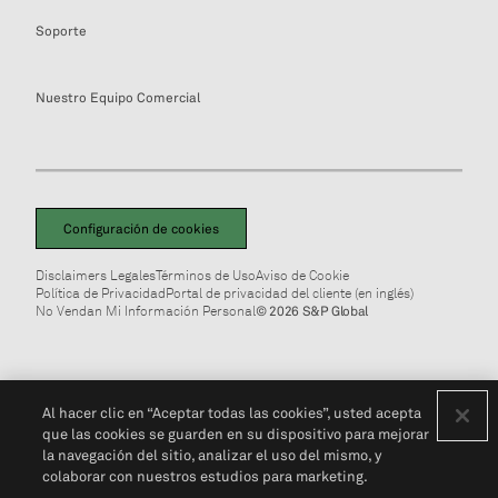
Soporte
Nuestro Equipo Comercial
Configuración de cookies
Disclaimers Legales
Términos de Uso
Aviso de Cookie
Política de Privacidad
Portal de privacidad del cliente (en inglés)
No Vendan Mi Información Personal
© 2026 S&P Global
Al hacer clic en “Aceptar todas las cookies”, usted acepta
que las cookies se guarden en su dispositivo para mejorar
la navegación del sitio, analizar el uso del mismo, y
colaborar con nuestros estudios para marketing.