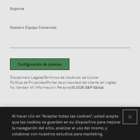
Soporte
Nuestro Equipo Comercial
Configuración de cookies
Disclaimers Legales
Términos de Uso
Aviso de Cookie
Política de Privacidad
Portal de privacidad del cliente (en inglés)
No Vendan Mi Información Personal
© 2026 S&P Global
Al hacer clic en “Aceptar todas las cookies”, usted acepta
que las cookies se guarden en su dispositivo para mejorar
la navegación del sitio, analizar el uso del mismo, y
colaborar con nuestros estudios para marketing.