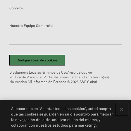
Soporte
Nuestro Equipo Comercial
Configuración de cookies
Disclaimers Legales
Términos de Uso
Aviso de Cookie
Política de Privacidad
Portal de privacidad del cliente (en inglés)
No Vendan Mi Información Personal
© 2026 S&P Global
Al hacer clic en “Aceptar todas las cookies”, usted acepta
que las cookies se guarden en su dispositivo para mejorar
la navegación del sitio, analizar el uso del mismo, y
colaborar con nuestros estudios para marketing.