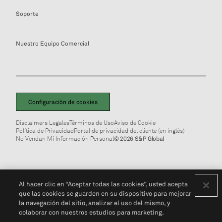
Soporte
Nuestro Equipo Comercial
Configuración de cookies
Disclaimers Legales
Términos de Uso
Aviso de Cookie
Política de Privacidad
Portal de privacidad del cliente (en inglés)
No Vendan Mi Información Personal
© 2026 S&P Global
Al hacer clic en “Aceptar todas las cookies”, usted acepta
que las cookies se guarden en su dispositivo para mejorar
la navegación del sitio, analizar el uso del mismo, y
colaborar con nuestros estudios para marketing.