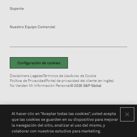
Soporte
Nuestro Equipo Comercial
Configuración de cookies
Disclaimers Legales
Términos de Uso
Aviso de Cookie
Política de Privacidad
Portal de privacidad del cliente (en inglés)
No Vendan Mi Información Personal
© 2026 S&P Global
Al hacer clic en “Aceptar todas las cookies”, usted acepta
que las cookies se guarden en su dispositivo para mejorar
la navegación del sitio, analizar el uso del mismo, y
colaborar con nuestros estudios para marketing.