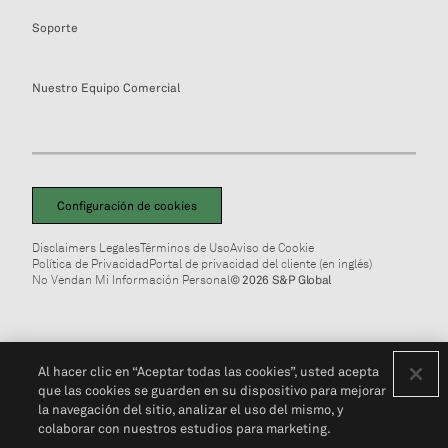
Soporte
Nuestro Equipo Comercial
Configuración de cookies
Disclaimers Legales
Términos de Uso
Aviso de Cookie
Política de Privacidad
Portal de privacidad del cliente (en inglés)
No Vendan Mi Información Personal
© 2026 S&P Global
Al hacer clic en “Aceptar todas las cookies”, usted acepta
que las cookies se guarden en su dispositivo para mejorar
la navegación del sitio, analizar el uso del mismo, y
colaborar con nuestros estudios para marketing.