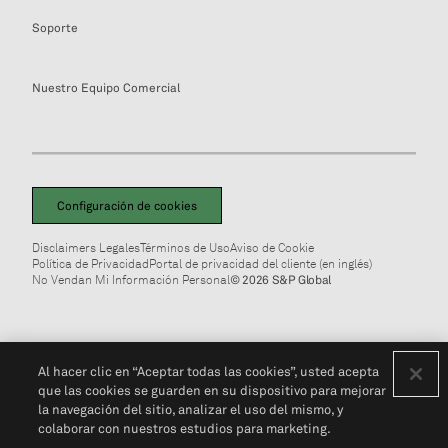
Soporte
Nuestro Equipo Comercial
Configuración de cookies
Disclaimers Legales
Términos de Uso
Aviso de Cookie
Política de Privacidad
Portal de privacidad del cliente (en inglés)
No Vendan Mi Información Personal
© 2026 S&P Global
Al hacer clic en “Aceptar todas las cookies”, usted acepta
que las cookies se guarden en su dispositivo para mejorar
la navegación del sitio, analizar el uso del mismo, y
colaborar con nuestros estudios para marketing.