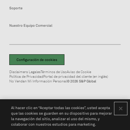
Soporte
Nuestro Equipo Comercial
Configuración de cookies
Disclaimers Legales
Términos de Uso
Aviso de Cookie
Política de Privacidad
Portal de privacidad del cliente (en inglés)
No Vendan Mi Información Personal
© 2026 S&P Global
Al hacer clic en “Aceptar todas las cookies”, usted acepta
que las cookies se guarden en su dispositivo para mejorar
la navegación del sitio, analizar el uso del mismo, y
colaborar con nuestros estudios para marketing.