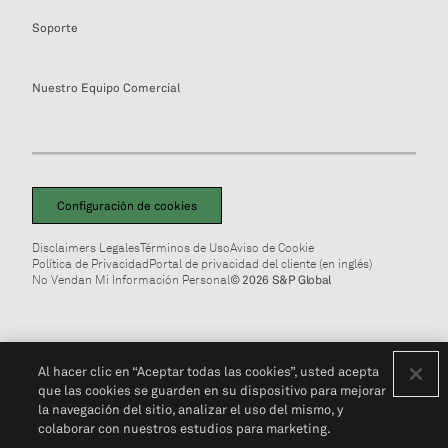
Soporte
Nuestro Equipo Comercial
Configuración de cookies
Disclaimers Legales
Términos de Uso
Aviso de Cookie
Política de Privacidad
Portal de privacidad del cliente (en inglés)
No Vendan Mi Información Personal
© 2026 S&P Global
Al hacer clic en “Aceptar todas las cookies”, usted acepta
que las cookies se guarden en su dispositivo para mejorar
la navegación del sitio, analizar el uso del mismo, y
colaborar con nuestros estudios para marketing.