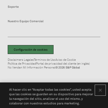
Soporte
Nuestro Equipo Comercial
Configuración de cookies
Disclaimers Legales
Términos de Uso
Aviso de Cookie
Política de Privacidad
Portal de privacidad del cliente (en inglés)
No Vendan Mi Información Personal
© 2026 S&P Global
Al hacer clic en “Aceptar todas las cookies”, usted acepta
que las cookies se guarden en su dispositivo para mejorar
la navegación del sitio, analizar el uso del mismo, y
colaborar con nuestros estudios para marketing.