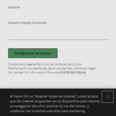
Soporte
Nuestro Equipo Comercial
Configuración de cookies
Disclaimers Legales
Términos de Uso
Aviso de Cookie
Política de Privacidad
Portal de privacidad del cliente (en inglés)
No Vendan Mi Información Personal
© 2026 S&P Global
Al hacer clic en “Aceptar todas las cookies”, usted acepta
que las cookies se guarden en su dispositivo para mejorar
la navegación del sitio, analizar el uso del mismo, y
colaborar con nuestros estudios para marketing.