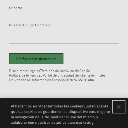
Soporte
Nuestro Equipo Comercial
Configuración de cookies
Disclaimers Legales
Términos de Uso
Aviso de Cookie
Política de Privacidad
Portal de privacidad del cliente (en inglés)
No Vendan Mi Información Personal
© 2026 S&P Global
Al hacer clic en “Aceptar todas las cookies”, usted acepta
que las cookies se guarden en su dispositivo para mejorar
la navegación del sitio, analizar el uso del mismo, y
colaborar con nuestros estudios para marketing.