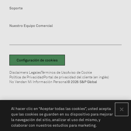
Soporte
Nuestro Equipo Comercial
Configuración de cookies
Disclaimers Legales
Términos de Uso
Aviso de Cookie
Política de Privacidad
Portal de privacidad del cliente (en inglés)
No Vendan Mi Información Personal
© 2026 S&P Global
Al hacer clic en “Aceptar todas las cookies”, usted acepta
que las cookies se guarden en su dispositivo para mejorar
la navegación del sitio, analizar el uso del mismo, y
colaborar con nuestros estudios para marketing.