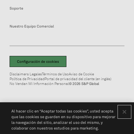
Soporte
Nuestro Equipo Comercial
Configuración de cookies
Disclaimers Legales
Términos de Uso
Aviso de Cookie
Política de Privacidad
Portal de privacidad del cliente (en inglés)
No Vendan Mi Información Personal
© 2026 S&P Global
Al hacer clic en “Aceptar todas las cookies”, usted acepta
que las cookies se guarden en su dispositivo para mejorar
la navegación del sitio, analizar el uso del mismo, y
colaborar con nuestros estudios para marketing.