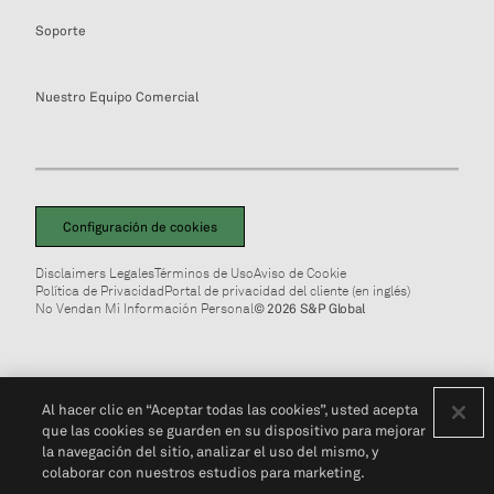
Soporte
Nuestro Equipo Comercial
Configuración de cookies
Disclaimers Legales
Términos de Uso
Aviso de Cookie
Política de Privacidad
Portal de privacidad del cliente (en inglés)
No Vendan Mi Información Personal
© 2026 S&P Global
Al hacer clic en “Aceptar todas las cookies”, usted acepta
que las cookies se guarden en su dispositivo para mejorar
la navegación del sitio, analizar el uso del mismo, y
colaborar con nuestros estudios para marketing.