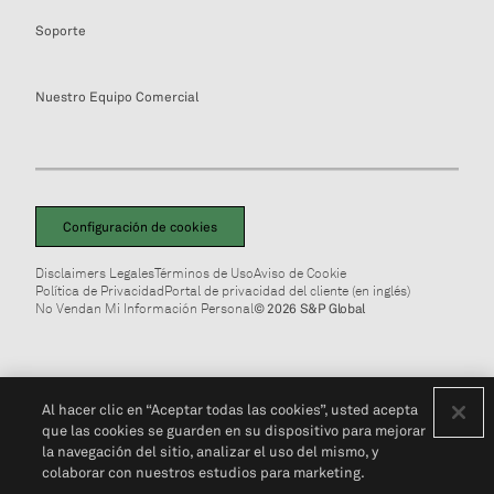
Soporte
Nuestro Equipo Comercial
Configuración de cookies
Disclaimers Legales
Términos de Uso
Aviso de Cookie
Política de Privacidad
Portal de privacidad del cliente (en inglés)
No Vendan Mi Información Personal
© 2026 S&P Global
Al hacer clic en “Aceptar todas las cookies”, usted acepta
que las cookies se guarden en su dispositivo para mejorar
la navegación del sitio, analizar el uso del mismo, y
colaborar con nuestros estudios para marketing.