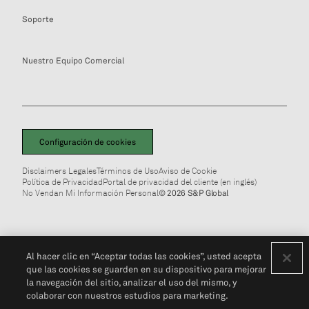
Soporte
Nuestro Equipo Comercial
Configuración de cookies
Disclaimers Legales
Términos de Uso
Aviso de Cookie
Política de Privacidad
Portal de privacidad del cliente (en inglés)
No Vendan Mi Información Personal
© 2026 S&P Global
Al hacer clic en “Aceptar todas las cookies”, usted acepta
que las cookies se guarden en su dispositivo para mejorar
la navegación del sitio, analizar el uso del mismo, y
colaborar con nuestros estudios para marketing.