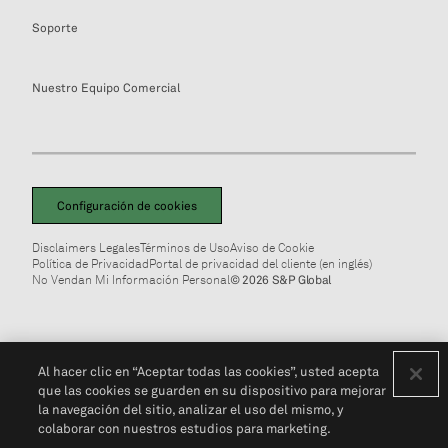
Soporte
Nuestro Equipo Comercial
Configuración de cookies
Disclaimers Legales
Términos de Uso
Aviso de Cookie
Política de Privacidad
Portal de privacidad del cliente (en inglés)
No Vendan Mi Información Personal
© 2026 S&P Global
Al hacer clic en “Aceptar todas las cookies”, usted acepta
que las cookies se guarden en su dispositivo para mejorar
la navegación del sitio, analizar el uso del mismo, y
colaborar con nuestros estudios para marketing.