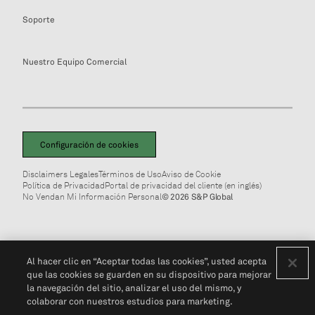
Soporte
Nuestro Equipo Comercial
Configuración de cookies
Disclaimers Legales
Términos de Uso
Aviso de Cookie
Política de Privacidad
Portal de privacidad del cliente (en inglés)
No Vendan Mi Información Personal
© 2026 S&P Global
Al hacer clic en “Aceptar todas las cookies”, usted acepta
que las cookies se guarden en su dispositivo para mejorar
la navegación del sitio, analizar el uso del mismo, y
colaborar con nuestros estudios para marketing.