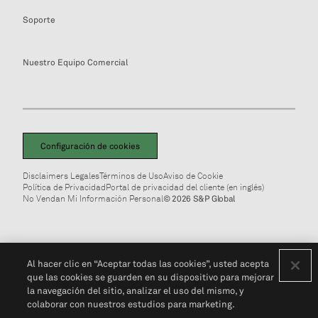
Soporte
Nuestro Equipo Comercial
Configuración de cookies
Disclaimers Legales
Términos de Uso
Aviso de Cookie
Política de Privacidad
Portal de privacidad del cliente (en inglés)
No Vendan Mi Información Personal
© 2026 S&P Global
Al hacer clic en “Aceptar todas las cookies”, usted acepta
que las cookies se guarden en su dispositivo para mejorar
la navegación del sitio, analizar el uso del mismo, y
colaborar con nuestros estudios para marketing.