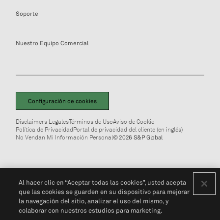
Soporte
Nuestro Equipo Comercial
Configuración de cookies
Disclaimers Legales
Términos de Uso
Aviso de Cookie
Política de Privacidad
Portal de privacidad del cliente (en inglés)
No Vendan Mi Información Personal
© 2026 S&P Global
Al hacer clic en “Aceptar todas las cookies”, usted acepta
que las cookies se guarden en su dispositivo para mejorar
la navegación del sitio, analizar el uso del mismo, y
colaborar con nuestros estudios para marketing.