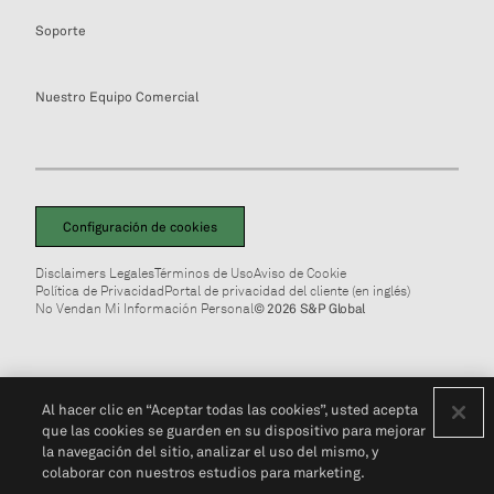
Soporte
Nuestro Equipo Comercial
Configuración de cookies
Disclaimers Legales
Términos de Uso
Aviso de Cookie
Política de Privacidad
Portal de privacidad del cliente (en inglés)
No Vendan Mi Información Personal
© 2026 S&P Global
Al hacer clic en “Aceptar todas las cookies”, usted acepta
que las cookies se guarden en su dispositivo para mejorar
la navegación del sitio, analizar el uso del mismo, y
colaborar con nuestros estudios para marketing.