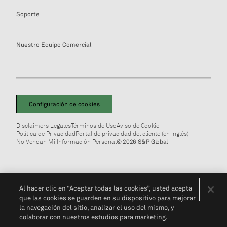
Soporte
Nuestro Equipo Comercial
Configuración de cookies
Disclaimers Legales
Términos de Uso
Aviso de Cookie
Política de Privacidad
Portal de privacidad del cliente (en inglés)
No Vendan Mi Información Personal
© 2026 S&P Global
Al hacer clic en “Aceptar todas las cookies”, usted acepta
que las cookies se guarden en su dispositivo para mejorar
la navegación del sitio, analizar el uso del mismo, y
colaborar con nuestros estudios para marketing.