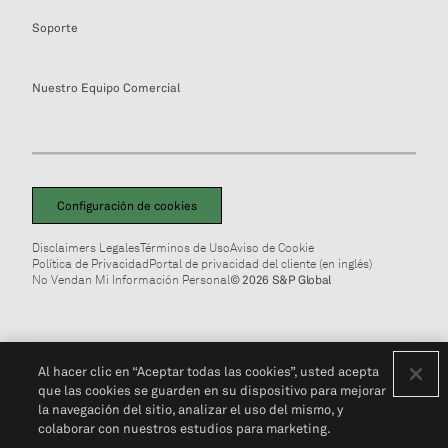
Soporte
Nuestro Equipo Comercial
Configuración de cookies
Disclaimers Legales
Términos de Uso
Aviso de Cookie
Política de Privacidad
Portal de privacidad del cliente (en inglés)
No Vendan Mi Información Personal
© 2026 S&P Global
Al hacer clic en “Aceptar todas las cookies”, usted acepta
que las cookies se guarden en su dispositivo para mejorar
la navegación del sitio, analizar el uso del mismo, y
colaborar con nuestros estudios para marketing.