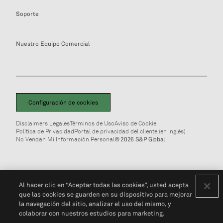
Soporte
Nuestro Equipo Comercial
Configuración de cookies
Disclaimers Legales
Términos de Uso
Aviso de Cookie
Política de Privacidad
Portal de privacidad del cliente (en inglés)
No Vendan Mi Información Personal
© 2026 S&P Global
Al hacer clic en “Aceptar todas las cookies”, usted acepta
que las cookies se guarden en su dispositivo para mejorar
la navegación del sitio, analizar el uso del mismo, y
colaborar con nuestros estudios para marketing.