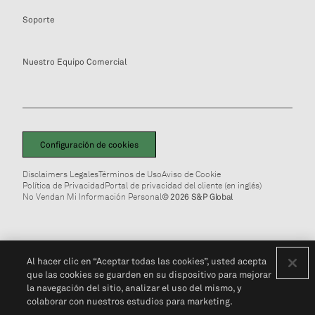
Soporte
Nuestro Equipo Comercial
Configuración de cookies
Disclaimers Legales
Términos de Uso
Aviso de Cookie
Política de Privacidad
Portal de privacidad del cliente (en inglés)
No Vendan Mi Información Personal
© 2026 S&P Global
Al hacer clic en “Aceptar todas las cookies”, usted acepta
que las cookies se guarden en su dispositivo para mejorar
la navegación del sitio, analizar el uso del mismo, y
colaborar con nuestros estudios para marketing.