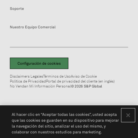
Soporte
Nuestro Equipo Comercial
Configuración de cookies
Disclaimers Legales
Términos de Uso
Aviso de Cookie
Política de Privacidad
Portal de privacidad del cliente (en inglés)
No Vendan Mi Información Personal
© 2026 S&P Global
Al hacer clic en “Aceptar todas las cookies”, usted acepta
que las cookies se guarden en su dispositivo para mejorar
la navegación del sitio, analizar el uso del mismo, y
colaborar con nuestros estudios para marketing.