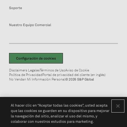
Soporte
Nuestro Equipo Comercial
Configuración de cookies
Disclaimers Legales
Términos de Uso
Aviso de Cookie
Política de Privacidad
Portal de privacidad del cliente (en inglés)
No Vendan Mi Información Personal
© 2026 S&P Global
Al hacer clic en “Aceptar todas las cookies”, usted acepta
que las cookies se guarden en su dispositivo para mejorar
la navegación del sitio, analizar el uso del mismo, y
colaborar con nuestros estudios para marketing.